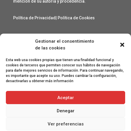
mención de su autoría y procedencia.
Política de Privacidad
|
Política de Cookies
Gestionar el consentimiento
Contacto
de las cookies
angelcarmelo1956@gmail.com
Esta web usa cookies propias que tienen una finalidad funcional y
cookies de terceros que permiten conocer sus hábitos de navegación
para darle mejores servicios de información. Para continuar navegando,
Especial agradecimiento a Lorenzo Sanjuan Pertusa,
es importante que acepte su uso. Puedes cambiar la configuración,
Eva San Martín, Jesús Benito Pertusa, Marcelino Sesé
desactivarlas u obtener más información
Buil, Sandra Lanuza Bardají, eme&eme, Óscar Lamora,
Roberto Ramos de León y Gonzalo Catalinas Gállego.
Aceptar
Denegar
Ver preferencias
Ⓒ 2022 Manuel Puertas | Diseñado por La Moza