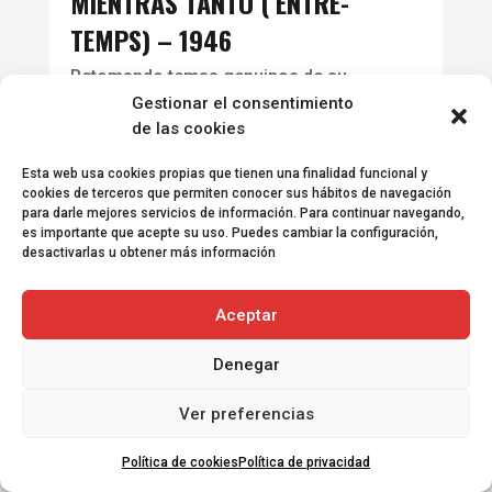
MIENTRAS TANTO ( ENTRE-
TEMPS) – 1946
Retomando temas genuinos de su
Gestionar el consentimiento
trayectoria poética, la soledad, en este
de las cookies
caso acentuada por el desasosiego y la
amargura de la persecución que le
Esta web usa cookies propias que tienen una finalidad funcional y
cookies de terceros que permiten conocer sus hábitos de navegación
conduce a un exilio silencioso, pero
para darle mejores servicios de información. Para continuar navegando,
es importante que acepte su uso. Puedes cambiar la configuración,
también, la luz, el fuego devastador y
desactivarlas u obtener más información
purificador, la “remasterización” del
significado de las palabras, la dotación de
Aceptar
un nuevo sentido al lenguaje y a la
Denegar
paremiología, como demuestran los títulos
de poemas como Entre una cosa y otra, Al
Ver preferencias
margen del mundo, Entre mil…etc.
Política de cookies
Política de privacidad