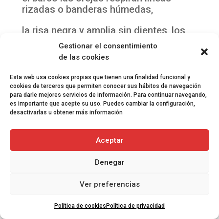
rizadas o banderas húmedas,
la risa negra y amplia sin dientes, los
brazos salen de las mandíbulas uno es
Gestionar el consentimiento
de las cookies
largo como una lamprea los dedos
giran molino al viento sobre la parte
Esta web usa cookies propias que tienen una finalidad funcional y
cookies de terceros que permiten conocer sus hábitos de navegación
central unos pañales sacados del
para darle mejores servicios de información. Para continuar navegando,
estómago
es importante que acepte su uso. Puedes cambiar la configuración,
desactivarlas u obtener más información
SEÑOR ABSORCIÓN
Aceptar
uno de sus ojos el mas verde gotea
Denegar
gotea
Ver preferencias
lo demás es opaco
entre los raíles de un violoncelo
Política de cookies
Política de privacidad