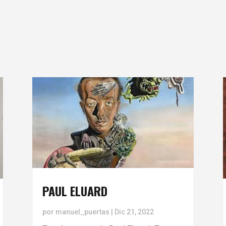
PAUL ELUARD
por
manuel_puertas
|
Dic 21, 2022