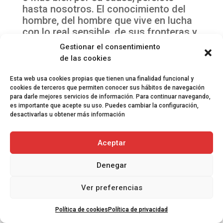
hasta nosotros. El conocimiento del
hombre, del hombre que vive en lucha
con lo real sensible, de sus fronteras y
de su entendimiento señalan el fin de
Gestionar el consentimiento
la gratuidad en poesía. El hecho de la
de las cookies
realidad no solamente está
incorporado al espíritu del poeta, sino
Esta web usa cookies propias que tienen una finalidad funcional y
que se convierte él mismo en materia
cookies de terceros que permiten conocer sus hábitos de navegación
para darle mejores servicios de información. Para continuar navegando,
poética. Fusiona en una unidad
es importante que acepte su uso. Puedes cambiar la configuración,
dramática sentido y signo, el punto de
desactivarlas u obtener más información
partida y el trayecto recorrido. Así se
crea un nuevo objeto, una nueva
Aceptar
realidad emanada de la realidad
circundante se sitúa entre los objetos
Denegar
sensibles.
Ver preferencias
Con cada poeta se cuestiona la poesía.
Aunque cambie de forma,
Política de cookies
Política de privacidad
transformándose, no menos persigue,