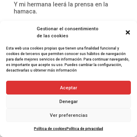
Y mi hermana leerá la prensa en la
hamaca.
Gestionar el consentimiento
Nos desnudaremos sobre la colina
de las cookies
Para que el cura se escandalice y las
Esta web usa cookies propias que tienen una finalidad funcional y
chicas se diviertan
cookies de terceros que permiten conocer sus hábitos de navegación
para darle mejores servicios de información. Para continuar navegando,
Nos pasearemos como agricultores
es importante que acepte su uso. Puedes cambiar la configuración,
con grandes sombreros de paja
desactivarlas u obtener más información
Nos bañaremos junto a la rueda del
Aceptar
molino
Denegar
Nos tumbaremos sin vergüenza al sol
Ver preferencias
Se nos volarán los vestidos
Política de cookies
Política de privacidad
Y detrás nuestro ladrarán los perros.