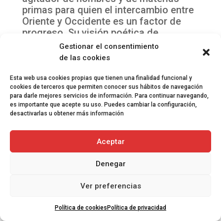
primas para quien el intercambio entre
Oriente y Occidente es un factor de
progreso. Su visión poética de
ingeniero busca una salida de gran
Gestionar el consentimiento
envergadura, el terreno práctico para
de las cookies
realizarse. El es el profeta y el
instrumento de ese mundo científico
Esta web usa cookies propias que tienen una finalidad funcional y
cuyo porvenir se resuelve en una
cookies de terceros que permiten conocer sus hábitos de navegación
para darle mejores servicios de información. Para continuar navegando,
fantasía de confort, de plenitud, de
es importante que acepte su uso. Puedes cambiar la configuración,
velocidad y de armonía entre los
desactivarlas u obtener más información
diferentes pueblos y razas.
Evidentemente, los medios que emplea
Aceptar
son los de la burguesía y el realismo
de la época le obliga a utilizar formas
Denegar
que son lenguaje común entre los
hombre de su clase, sus compañeros,
Ver preferencias
sus cómplices. El dinero, que se
esfuerza en ganar para hacerse
Política de cookies
Política de privacidad
escuchar y justificarse ante su familia