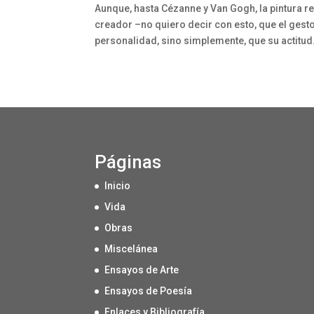
Aunque, hasta Cézanne y Van Gogh, la pintura r
creador –no quiero decir con esto, que el ges
personalidad, sino simplemente, que su actitud.
Páginas
Inicio
Vida
Obras
Miscelánea
Ensayos de Arte
Ensayos de Poesía
Enlaces y Bibliografía