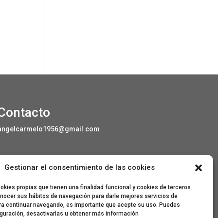
Contacto
angelcarmelo1956@gmail.com
Gestionar el consentimiento de las cookies
Especial agradecimiento a Lorenzo Sanjuan
Pertusa, Eva San Martín, Jesús Benito Pertusa,
kies propias que tienen una finalidad funcional y cookies de terceros
Marcelino Sesé Buil, Sandra Lanuza Bardají,
nocer sus hábitos de navegación para darle mejores servicios de
eme&eme, Óscar Lamora, Roberto Ramos de
ra continuar navegando, es importante que acepte su uso. Puedes
León y Gonzalo Catalinas Gállego.
iguración, desactivarlas u obtener más información