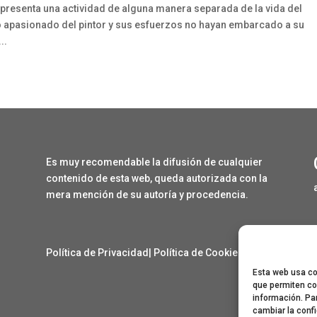
epresenta una actividad de alguna manera separada de la vida del
to apasionado del pintor y sus esfuerzos no hayan embarcado a su
..
Es muy recomendable la difusión de cualquier
contenido de esta web, queda autorizada con la
mera mención de su autoría y procedencia.
Política de Privacidad
|
Política de Cookies
Esta web usa coo
que permiten co
información. Pa
cambiar la conf