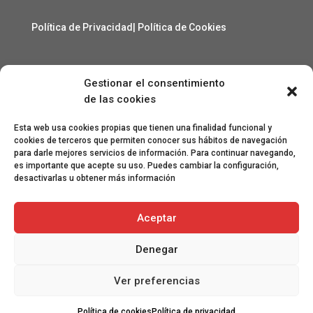
Política de Privacidad
|
Política de Cookies
Gestionar el consentimiento
Contacto
de las cookies
angelcarmelo1956@gmail.com
Esta web usa cookies propias que tienen una finalidad funcional y
cookies de terceros que permiten conocer sus hábitos de navegación
para darle mejores servicios de información. Para continuar navegando,
Especial agradecimiento a Lorenzo Sanjuan Pertusa,
es importante que acepte su uso. Puedes cambiar la configuración,
Eva San Martín, Jesús Benito Pertusa, Marcelino Sesé
desactivarlas u obtener más información
Buil, Sandra Lanuza Bardají, eme&eme, Óscar Lamora,
Roberto Ramos de León y Gonzalo Catalinas Gállego.
Aceptar
Denegar
Ver preferencias
Ⓒ 2022 Manuel Puertas | Diseñado por La Moza
Olímpica
Política de cookies
Política de privacidad