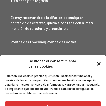
Enlaces y Bibliografía
Es muy recomendable la difusión de cualquier
contenido de esta web, queda autorizada con la mera
mención de su autoría y procedencia.
Política de Privacidad
|
Política de Cookies
Gestionar el consentimiento
Contacto
de las cookies
angelcarmelo1956@gmail.com
Esta web usa cookies propias que tienen una finalidad funcional y
cookies de terceros que permiten conocer sus hábitos de navegación
para darle mejores servicios de información. Para continuar navegando,
Especial agradecimiento a Lorenzo Sanjuan Pertusa,
es importante que acepte su uso. Puedes cambiar la configuración,
Eva San Martín, Jesús Benito Pertusa, Marcelino Sesé
desactivarlas u obtener más información
Buil, Sandra Lanuza Bardají, eme&eme, Óscar Lamora,
Roberto Ramos de León y Gonzalo Catalinas Gállego.