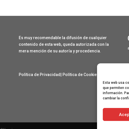
Es muy recomendable la difusión de cualquier
contenido de esta web, queda autorizada con la
mera mención de su autoría y procedencia.
Política de Privacidad
|
Política de Cookies
Esta web usa coo
que permiten co
información. Pa
cambiar la conf
Acep