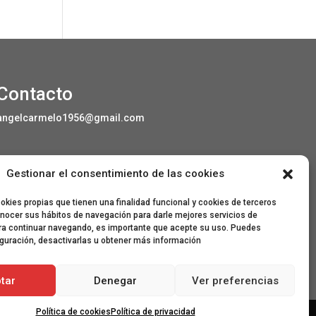
Contacto
angelcarmelo1956@gmail.com
Gestionar el consentimiento de las cookies
Especial agradecimiento a Lorenzo Sanjuan
Pertusa, Eva San Martín, Jesús Benito Pertusa,
kies propias que tienen una finalidad funcional y cookies de terceros
Marcelino Sesé Buil, Sandra Lanuza Bardají,
nocer sus hábitos de navegación para darle mejores servicios de
eme&eme, Óscar Lamora, Roberto Ramos de
ra continuar navegando, es importante que acepte su uso. Puedes
León y Gonzalo Catalinas Gállego.
iguración, desactivarlas u obtener más información
tar
Denegar
Ver preferencias
Política de cookies
Política de privacidad