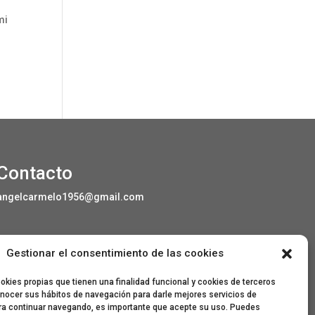
mi
Contacto
angelcarmelo1956@gmail.com
Gestionar el consentimiento de las cookies
Especial agradecimiento a Lorenzo Sanjuan
Pertusa, Eva San Martín, Jesús Benito Pertusa,
kies propias que tienen una finalidad funcional y cookies de terceros
Marcelino Sesé Buil, Sandra Lanuza Bardají,
nocer sus hábitos de navegación para darle mejores servicios de
eme&eme, Óscar Lamora, Roberto Ramos de
ra continuar navegando, es importante que acepte su uso. Puedes