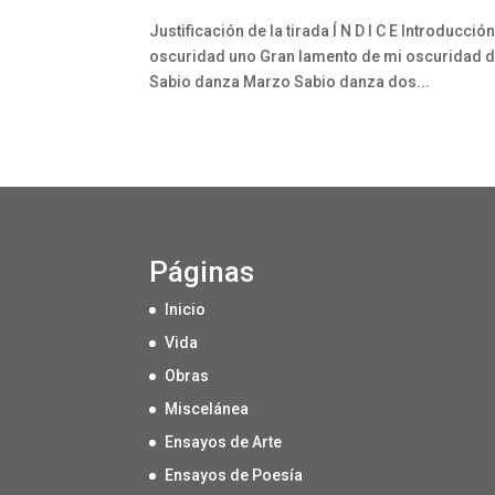
Justificación de la tirada Í N D I C E Introducc
oscuridad uno Gran lamento de mi oscuridad do
Sabio danza Marzo Sabio danza dos...
Páginas
Inicio
Vida
Obras
Miscelánea
Ensayos de Arte
Ensayos de Poesía