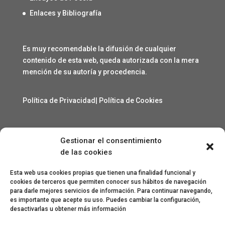
Enlaces y Bibliografía
Es muy recomendable la difusión de cualquier
contenido de esta web, queda autorizada con la mera
mención de su autoría y procedencia.
Política de Privacidad
|
Política de Cookies
Gestionar el consentimiento
Contacto
de las cookies
angelcarmelo1956@gmail.com
Esta web usa cookies propias que tienen una finalidad funcional y
cookies de terceros que permiten conocer sus hábitos de navegación
para darle mejores servicios de información. Para continuar navegando,
Especial agradecimiento a Lorenzo Sanjuan Pertusa,
es importante que acepte su uso. Puedes cambiar la configuración,
Eva San Martín, Jesús Benito Pertusa, Marcelino Sesé
desactivarlas u obtener más información
Buil, Sandra Lanuza Bardají, eme&eme, Óscar Lamora,