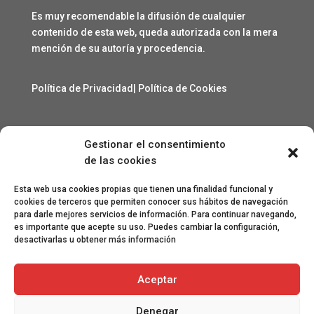
Es muy recomendable la difusión de cualquier
contenido de esta web, queda autorizada con la mera
mención de su autoría y procedencia.
Política de Privacidad
|
Política de Cookies
Gestionar el consentimiento
Contacto
de las cookies
angelcarmelo1956@gmail.com
Esta web usa cookies propias que tienen una finalidad funcional y
cookies de terceros que permiten conocer sus hábitos de navegación
para darle mejores servicios de información. Para continuar navegando,
Especial agradecimiento a Lorenzo Sanjuan Pertusa,
es importante que acepte su uso. Puedes cambiar la configuración,
Eva San Martín, Jesús Benito Pertusa, Marcelino Sesé
desactivarlas u obtener más información
Buil, Sandra Lanuza Bardají, eme&eme, Óscar Lamora,
Roberto Ramos de León y Gonzalo Catalinas Gállego.
Aceptar
Denegar