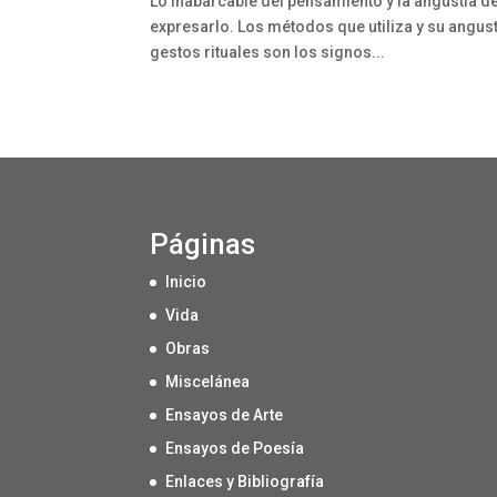
Lo inabarcable del pensamiento y la angustia de 
expresarlo. Los métodos que utiliza y su angusti
gestos rituales son los signos...
Páginas
Inicio
Vida
Obras
Miscelánea
Ensayos de Arte
Ensayos de Poesía
Enlaces y Bibliografía