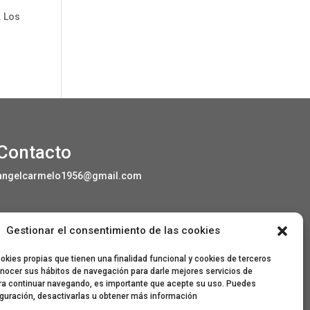
. Los
Contacto
angelcarmelo1956@gmail.com
Gestionar el consentimiento de las cookies
Especial agradecimiento a Lorenzo Sanjuan
Pertusa, Eva San Martín, Jesús Benito Pertusa,
kies propias que tienen una finalidad funcional y cookies de terceros
Marcelino Sesé Buil, Sandra Lanuza Bardají,
nocer sus hábitos de navegación para darle mejores servicios de
eme&eme, Óscar Lamora, Roberto Ramos de
ra continuar navegando, es importante que acepte su uso. Puedes
León y Gonzalo Catalinas Gállego.
iguración, desactivarlas u obtener más información