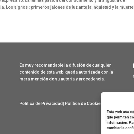
expresarlo. La infinita pasión del conocimiento y la angustia de
a. Los signos : primeros jalones de luz ante la inquietud y la muerte
Es muy recomendable la difusión de cualquier
contenido de esta web, queda autorizada con la
mera mención de su autoría y procedencia.
Política de Privacidad
|
Política de Cookies
Esta web usa coo
que permiten co
información. Pa
cambiar la conf