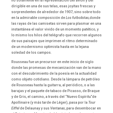
no solamente en la representación del avión y del
dirigible en una de sus telas, esas joyitas frescas y
sorprendentes de alrededor de 1907, sino sobre todo
en la admirable composición de
Los futbolistas,
donde
las rayas de las camisetas sirven para plasmar en una
instantánea el valor vivido de un momento patético, y
lo mismo los hilos del telégrafo que recorren algunos
de sus paisajes que imprimen el ritmo determinado
de un modernismo optimista hasta en la lejana
soledad de los campos.
Rousseau fue un precursor en este inicio de siglo
donde las promesas de mecanización van de la mano
con el descubrimiento de la poesía en la actualidad
como objeto cotidiano. Desde la lámpara de petróleo
de Rousseau hasta la guitarra, al periódico, o a las
barajas y el paquete de tabaco de Picasso, de Braque
y de Gris, el camino, a través del “Nuevo Espíritu”de
Apollinaire (y más tarde de Léger), pasa por la
Tour
Eiffel
de Delaunay y sus
Ventanas
, para desembocar en