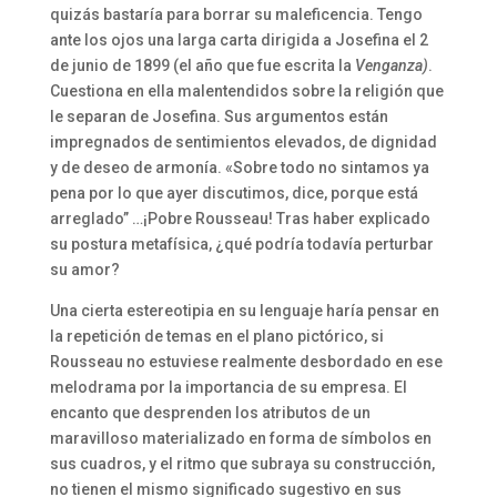
quizás bastaría para borrar su maleficencia. Tengo
ante los ojos una larga carta dirigida a Josefina el 2
de junio de 1899 (el año que fue escrita la
Venganza)
.
Cuestiona en ella malentendidos sobre la religión que
le separan de Josefina. Sus argumentos están
impregnados de sentimientos elevados, de dignidad
y de deseo de armonía. «Sobre todo no sintamos ya
pena por lo que ayer discutimos, dice, porque está
arreglado” …¡Pobre Rousseau! Tras haber explicado
su postura metafísica, ¿qué podría todavía perturbar
su amor?
Una cierta estereotipia en su lenguaje haría pensar en
la repetición de temas en el plano pictórico, si
Rousseau no estuviese realmente desbordado en ese
melodrama por la importancia de su empresa. El
encanto que desprenden los atributos de un
maravilloso materializado en forma de símbolos en
sus cuadros, y el ritmo que subraya su construcción,
no tienen el mismo significado sugestivo en sus