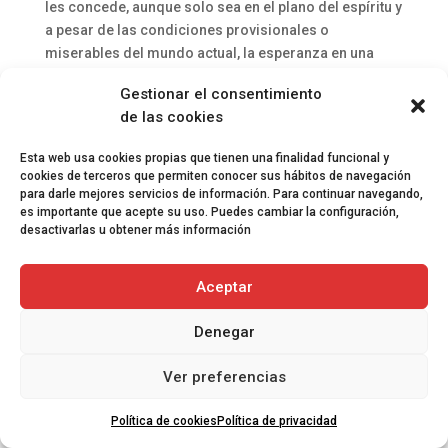
les concede, aunque solo sea en el plano del espíritu y
a pesar de las condiciones provisionales o
miserables del mundo actual, la esperanza en una
armonía amplia y fraternal cuya pureza numerosos
Gestionar el consentimiento
Aduaneros están siempre dispuestos a defender
de las cookies
hasta las fronteras de lo posible.
Esta web usa cookies propias que tienen una finalidad funcional y
cookies de terceros que permiten conocer sus hábitos de navegación
para darle mejores servicios de información. Para continuar navegando,
es importante que acepte su uso. Puedes cambiar la configuración,
desactivarlas u obtener más información
Enviar comentario
Tu dirección de correo electrónico no será publicada.
Aceptar
Los campos obligatorios están marcados con
*
Denegar
Ver preferencias
Política de cookies
Política de privacidad