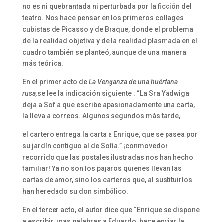
no es ni quebrantada ni perturbada por la ficción del
teatro. Nos hace pensar en los primeros collages
cubistas de Picasso y de Braque, donde el problema
de la realidad objetiva y de la realidad plasmada en el
cuadro también se planteó, aunque de una manera
más teórica.
En el primer acto de
La Venganza de una huérfana
rusa,
se lee la indicación siguiente : “La Sra Yadwiga
deja a Sofía que escribe apasionadamente una carta,
la lleva a correos. Algunos segundos más tarde,
el cartero entrega la carta a Enrique, que se pasea por
su jardín contiguo al de Sofía.” ¡conmovedor
recorrido que las postales ilustradas nos han hecho
familiar! Ya no son los pájaros quienes llevan las
cartas de amor, sino los carteros que, al sustituirlos
han heredado su don simbólico.
En el tercer acto, el autor dice que “Enrique se dispone
a escribir unas palabras a Eduardo, hace enviar la