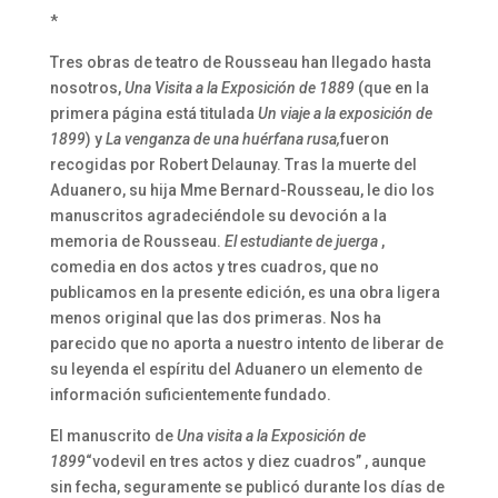
*
Tres obras de teatro de Rousseau han llegado hasta
nosotros,
Una Visita a la Exposición de 1889
(que en la
primera página está titulada
Un viaje a la exposición de
1899
) y
La venganza de una huérfana rusa,
fueron
recogidas por Robert Delaunay. Tras la muerte del
Aduanero, su hija Mme Bernard-Rousseau, le dio los
manuscritos agradeciéndole su devoción a la
memoria de Rousseau.
El estudiante de juerga
,
comedia en dos actos y tres cuadros, que no
publicamos en la presente edición, es una obra ligera
menos original que las dos primeras. Nos ha
parecido que no aporta a nuestro intento de liberar de
su leyenda el espíritu del Aduanero un elemento de
información suficientemente fundado.
El manuscrito de
Una visita a la Exposición de
1899
“vodevil en tres actos y diez cuadros” , aunque
sin fecha, seguramente se publicó durante los días de