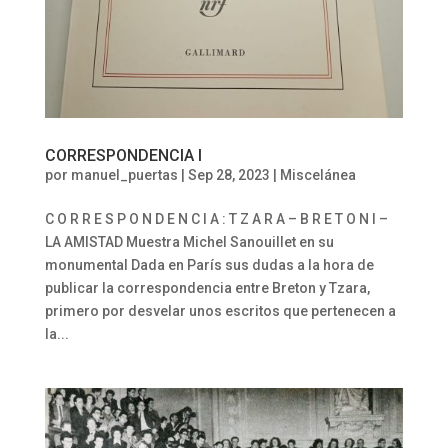
CORRESPONDENCIA I
por
manuel_puertas
|
Sep 28, 2023
|
Miscelánea
C O R R E S P O N D E N C I A : T Z A R A – B R E T O N I –
LA AMISTAD Muestra Michel Sanouillet en su
monumental Dada en París sus dudas a la hora de
publicar la correspondencia entre Breton y Tzara,
primero por desvelar unos escritos que pertenecen a
la...