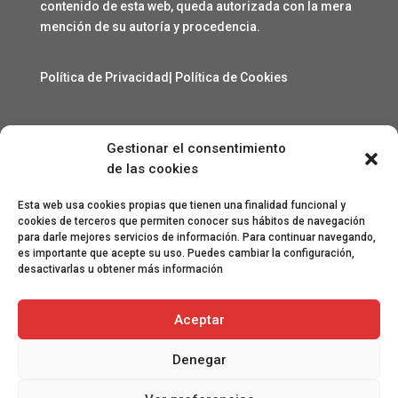
contenido de esta web, queda autorizada con la mera
mención de su autoría y procedencia.
Política de Privacidad
|
Política de Cookies
Gestionar el consentimiento
Contacto
de las cookies
angelcarmelo1956@gmail.com
Esta web usa cookies propias que tienen una finalidad funcional y
cookies de terceros que permiten conocer sus hábitos de navegación
para darle mejores servicios de información. Para continuar navegando,
Especial agradecimiento a Lorenzo Sanjuan Pertusa,
es importante que acepte su uso. Puedes cambiar la configuración,
Eva San Martín, Jesús Benito Pertusa, Marcelino Sesé
desactivarlas u obtener más información
Buil, Sandra Lanuza Bardají, eme&eme, Óscar Lamora,
Roberto Ramos de León y Gonzalo Catalinas Gállego.
Aceptar
Denegar