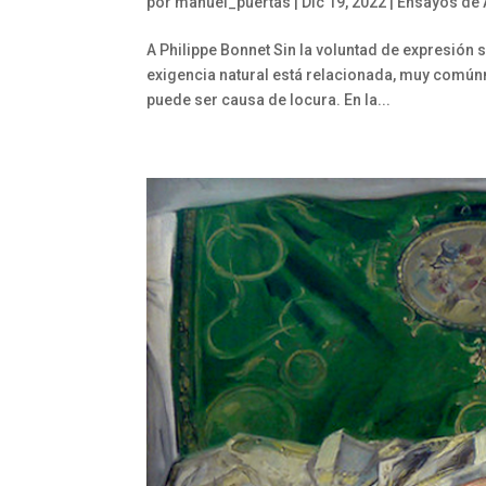
por
manuel_puertas
|
Dic 19, 2022
|
Ensayos de 
A Philippe Bonnet Sin la voluntad de expresión s
exigencia natural está relacionada, muy comúnm
puede ser causa de locura. En la...