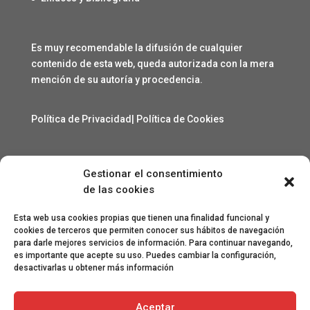
Es muy recomendable la difusión de cualquier
contenido de esta web, queda autorizada con la mera
mención de su autoría y procedencia.
Política de Privacidad
|
Política de Cookies
Gestionar el consentimiento
Contacto
de las cookies
angelcarmelo1956@gmail.com
Esta web usa cookies propias que tienen una finalidad funcional y
cookies de terceros que permiten conocer sus hábitos de navegación
para darle mejores servicios de información. Para continuar navegando,
Especial agradecimiento a Lorenzo Sanjuan Pertusa,
es importante que acepte su uso. Puedes cambiar la configuración,
Eva San Martín, Jesús Benito Pertusa, Marcelino Sesé
desactivarlas u obtener más información
Buil, Sandra Lanuza Bardají, eme&eme, Óscar Lamora,
Roberto Ramos de León y Gonzalo Catalinas Gállego.
Aceptar